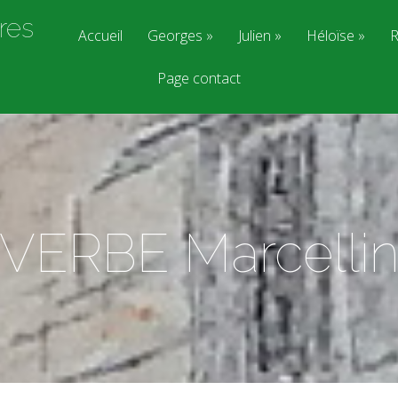
res
Accueil
Georges
Julien
Héloïse
R
Page contact
VERBE Marcelli