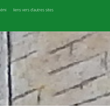
émi
liens vers d’autres sites
n