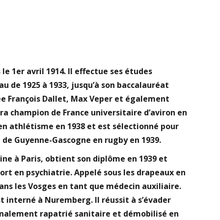
e 1er avril 1914. Il effectue ses études
u de 1925 à 1933, jusqu’à son baccalauréat
cée François Dallet, Max Veper et également
 sera champion de France universitaire d’aviron en
en athlétisme en 1938 et est sélectionné pour
t de Guyenne-Gascogne en rugby en 1939.
ine à Paris, obtient son diplôme en 1939 et
iort en psychiatrie. Appelé sous les drapeaux en
dans les Vosges en tant que médecin auxiliaire.
est interné à Nuremberg. Il réussit à s’évader
finalement rapatrié sanitaire et démobilisé en