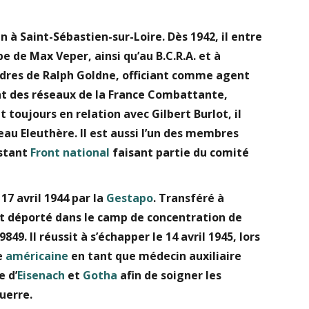
n à Saint-Sébastien-sur-Loire. Dès 1942, il entre
e de Max Veper, ainsi qu’au B.C.R.A. et à
 ordres de Ralph Goldne, officiant comme agent
joint des réseaux de la France Combattante,
t toujours en relation avec Gilbert Burlot, il
seau Eleuthère. Il est aussi l’un des membres
stant
Front national
faisant partie du comité
 17 avril 1944 par la
Gestapo
. Transféré à
est déporté dans le camp de concentration de
849. Il réussit à s’échapper le 14 avril 1945, lors
e
américaine
en tant que médecin auxiliaire
e d’
Eisenach
et
Gotha
afin de soigner les
uerre.