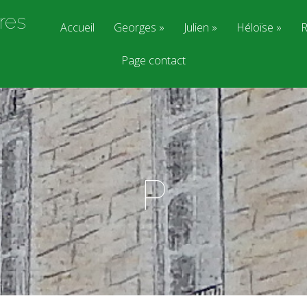
res
Accueil
Georges
Julien
Héloïse
R
Page contact
P