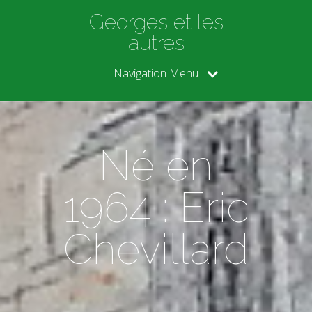
Georges et les
autres
Navigation Menu
Né en
1964 : Eric
Chevillard