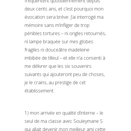
fréquentent quotidiennement depuis
deux cents ans, et c’est pourquoi mon
évocation sera brève. J’ai interrogé ma
mémoire sans m’infliger de trop
pénibles tortures – ni ongles retournés,
ni lampe braquée sur mes globes
fragiles ni douceâtre madeleine
imbibée de tilleul – et elle n’a consenti à
me délivrer que les six souvenirs
suivants qui ajouteront peu de choses,
je le crains, au prestige de cet
établissement.
1) mon arrivée en qualité d’interne – le
seul de ma classe avec Souleymane S.
qui allait devenir mon meilleur ami cette