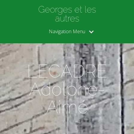
Georges et les
autres
Navigation Menu
LECADRE
Adolphe-
Aimé