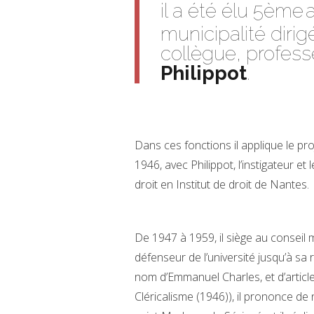
il a été élu 5ème
a
municipalité diri
collègue, professe
Philippot
.
Dans ces fonctions il applique le proj
1946, avec Philippot, l’instigateur et
droit en Institut de droit de Nantes.
De 1947 à 1959, il siège au conseil m
défenseur de l’université jusqu’à sa
nom d’Emmanuel Charles, et d’article
Cléricalisme (1946)), il prononce d