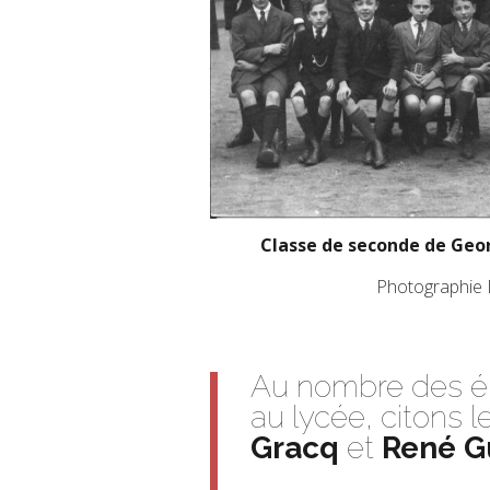
Classe de seconde de Geor
Photographie D
Au nombre des él
au lycée, citons l
Gracq
et
René
G