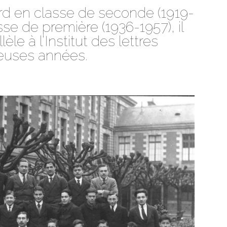
rd en classe de seconde (1919-
sse de première (1936-1957), il
èle à l’Institut des lettres
euses années.