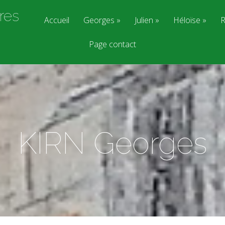
res
Accueil
Georges
Julien
Héloïse
R
Page contact
KIRN Georges