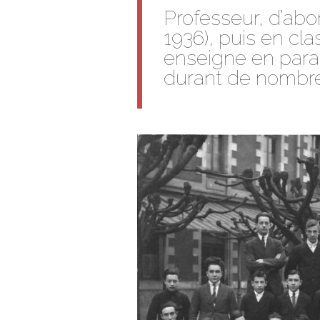
Professeur, d’abo
1936), puis en cla
enseigne en parall
durant de nombr