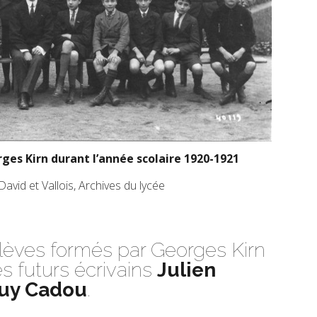
ges Kirn durant l’année scolaire 1920-1921
avid et Vallois, Archives du lycée
èves formés par Georges Kirn
es futurs écrivains
Julien
uy Cadou
.