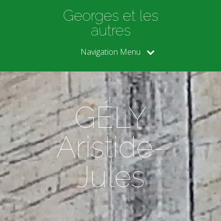
Georges et les
autres
Navigation Menu
GÉLY
Aristide-
Jules