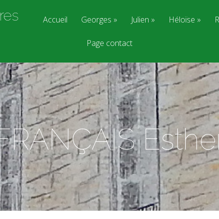
res
Accueil
Georges
Julien
Héloïse
R
Page contact
FRANÇAIS Esthe