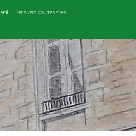
émi
liens vers d’autres sites
r