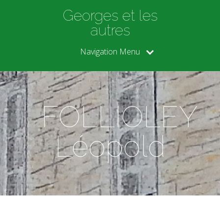
Georges et les
autres
Navigation Menu
FOLLIOLEY
Léopold