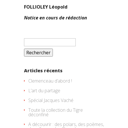
FOLLIOLEY Léopold
Notice en cours de rédaction
Rechercher :
Articles récents
Clemenceau d’abord !
L’art du partage
Spécial Jacques Vaché
Toute la collection du Tigre
déconfiné
A découvrir : des polars, des poèmes,