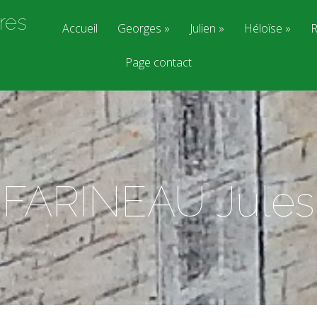
res
Accueil
Georges
Julien
Héloïse
R
Page contact
FARINEAU Jules