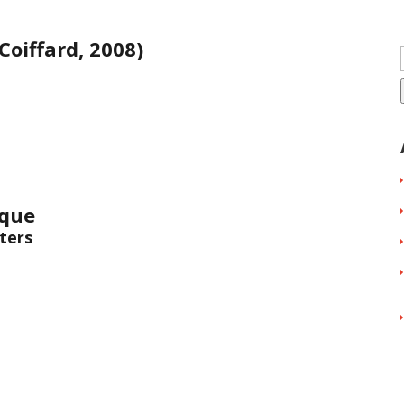
Coiffard, 2008)
ique
iters