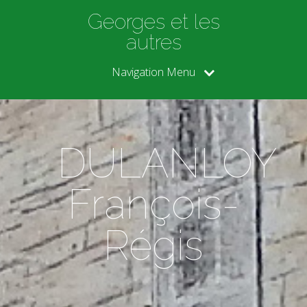
Georges et les
autres
Navigation Menu
DULANLOY
François-
Régis