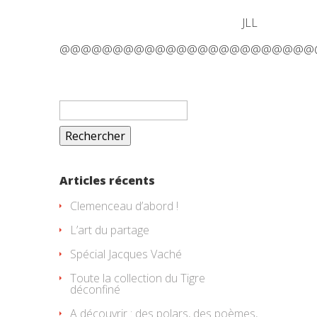
JLL
@@@@@@@@@@@@@@@@@@@@@@@@
Rechercher :
Articles récents
Clemenceau d’abord !
L’art du partage
Spécial Jacques Vaché
Toute la collection du Tigre
déconfiné
A découvrir : des polars, des poèmes,