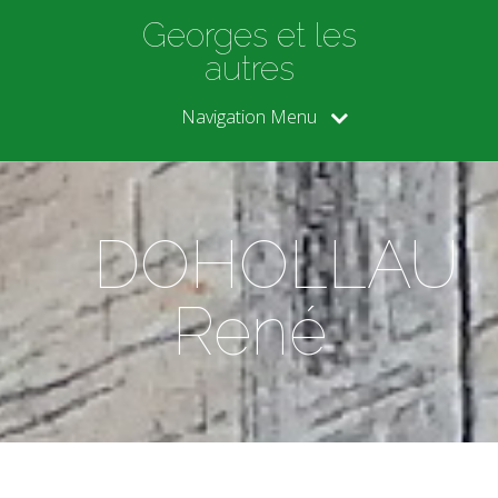
Georges et les
autres
Navigation Menu
DOHOLLAU
René