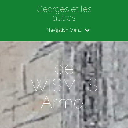
Georges et les
autres
Navigation Menu
de
WISMES
Armel