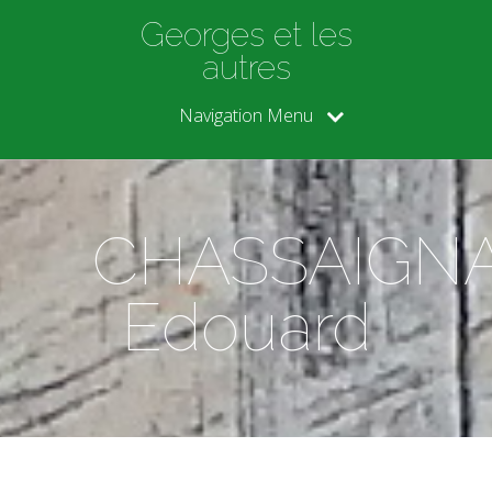
Georges et les
autres
Navigation Menu
CHASSAIGN
Edouard