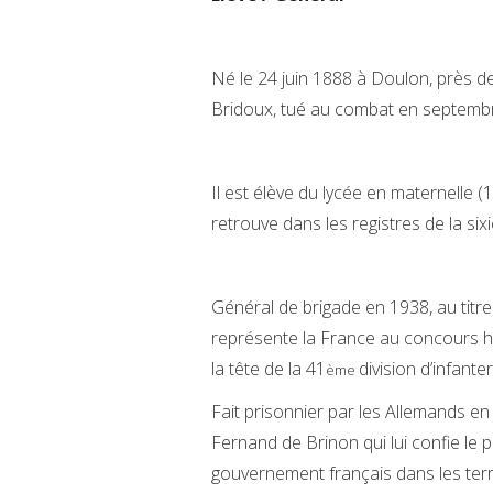
Né le 24 juin 1888 à Doulon, près de
Bridoux, tué au combat en septemb
Il est élève du lycée en maternelle (
retrouve dans les registres de la si
Général de brigade en 1938, au titre 
représente la France au concours hi
la tête de la 41
division d’infanter
ème
Fait prisonnier par les Allemands en
Fernand de Brinon qui lui confie le 
gouvernement français dans les terr