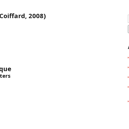
Coiffard, 2008)
ique
iters