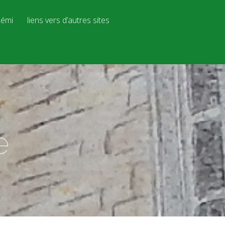
émi
liens vers d’autres sites
e