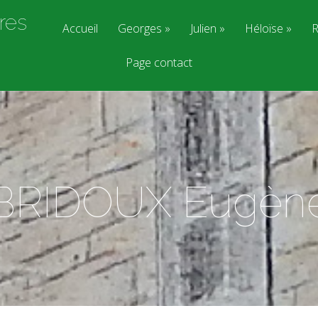
res
Accueil
Georges
Julien
Héloïse
R
Page contact
BRIDOUX Eugèn