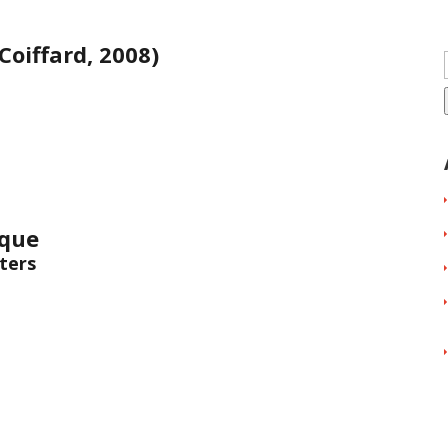
Coiffard, 2008)
ique
iters