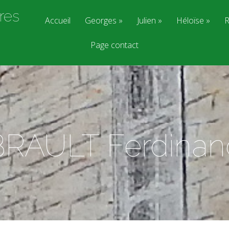
res
Accueil
Georges
Julien
Héloïse
R
Page contact
BRAULT Ferdinan