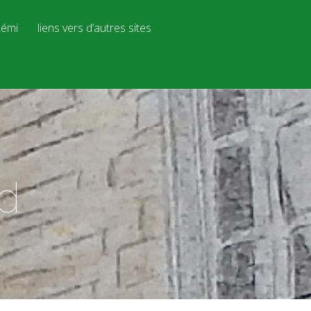
émi
liens vers d’autres sites
d