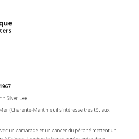
ique
iters
 1967
n Silver Lee.
Mer (Charente-Maritime), il s’intéresse très tôt aux
u avec un camarade et un cancer du péroné mettent un