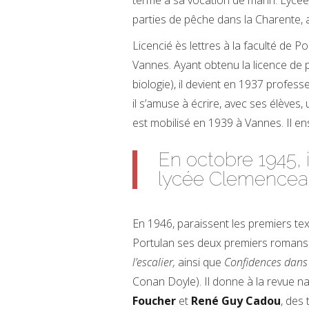
terme à sa vocation de marin. Lycéen
parties de pêche dans la Charente, a
Licencié ès lettres à la faculté de P
Vannes. Ayant obtenu la licence de p
biologie), il devient en 1937 profess
il s’amuse à écrire, avec ses élèves, 
est mobilisé en 1939 à Vannes. Il en
En octobre 1945,
lycée Clemencea
En 1946, paraissent les premiers te
Portulan ses deux premiers romans 
l’escalier,
ainsi que
Confidences dans
Conan Doyle). Il donne à la revue n
Foucher
et
René Guy Cadou
, des 