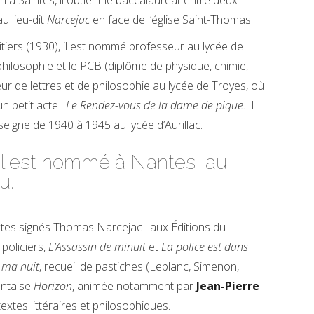
 à Saintes, il obtient le baccalauréat entre deux
u lieu-dit
Narcejac
en face de l’église Saint-Thomas.
oitiers (1930), il est nommé professeur au lycée de
hilosophie et le PCB (diplôme de physique, chimie,
eur de lettres et de philosophie au lycée de Troyes, où
un petit acte :
Le Rendez-vous de la dame de pique
. Il
seigne de 1940 à 1945 au lycée d’Aurillac.
 il est nommé à Nantes, au
u.
xtes signés Thomas Narcejac : aux Éditions du
policiers,
L’Assassin de minuit
et
La police est dans
 ma nuit
, recueil de pastiches (Leblanc, Simenon,
antaise
Horizon
, animée notamment par
Jean-Pierre
textes littéraires et philosophiques.