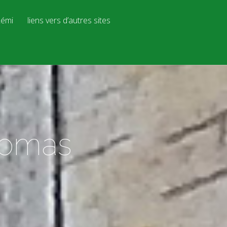
émi
liens vers d’autres sites
homas