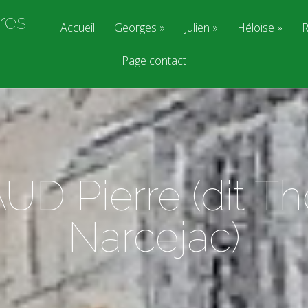
res
Accueil
Georges
Julien
Héloïse
R
Page contact
UD Pierre (dit T
Narcejac)