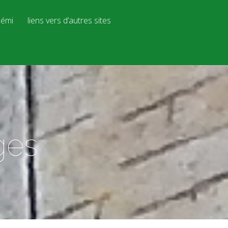
émi
liens vers d’autres sites
ges