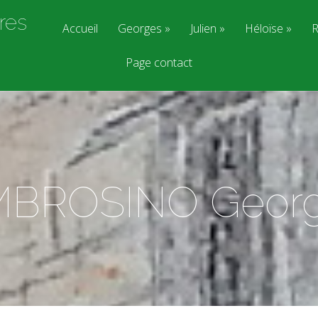
res
Accueil
Georges
Julien
Héloïse
R
Page contact
BROSINO Geor