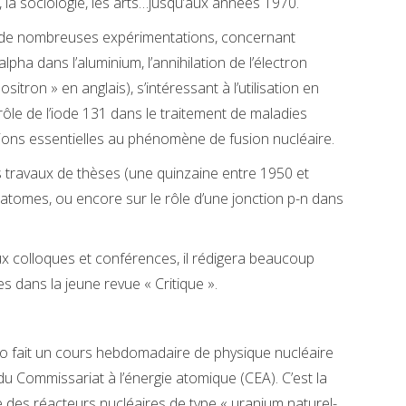
e, la sociologie, les arts…jusqu’aux années 1970.
pe à de nombreuses expérimentations, concernant
ha dans l’aluminium, l’annihilation de l’électron
ositron » en anglais), s’intéressant à l’utilisation en
ôle de l’iode 131 dans le traitement de maladies
ions essentielles au phénomène de fusion nucléaire.
s travaux de thèses (une quinzaine entre 1950 et
 atomes, ou encore sur le rôle d’une jonction p-n dans
x colloques et conférences, il rédigera beaucoup
es dans la jeune revue « Critique ».
 fait un cours hebdomadaire de physique nucléaire
du Commissariat à l’énergie atomique (CEA). C’est la
e des réacteurs nucléaires de type « uranium naturel-