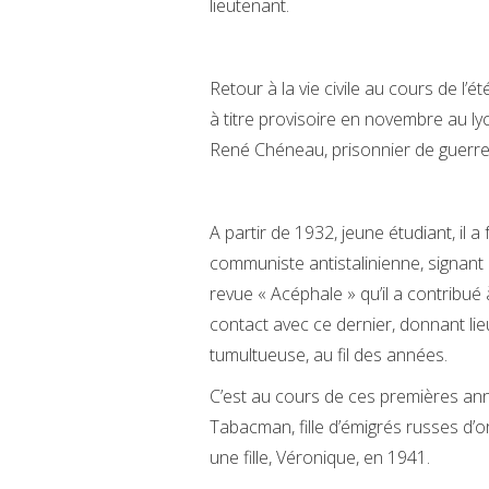
lieutenant.
Retour à la vie civile au cours de l’
à titre provisoire en novembre au 
René Chéneau, prisonnier de guerre. 
A partir de 1932, jeune étudiant, il
communiste antistalinienne, signant p
revue « Acéphale » qu’il a contribué
contact avec ce dernier, donnant l
tumultueuse, au fil des années.
C’est au cours de ces premières ann
Tabacman, fille d’émigrés russes d’ori
une fille, Véronique, en 1941.