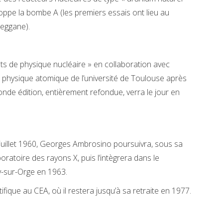
oppe la bombe A (les premiers essais ont lieu au
Reggane).
s de physique nucléaire » en collaboration avec
e physique atomique de l’université de Toulouse après
nde édition, entièrement refondue, verra le jour en
juillet 1960, Georges Ambrosino poursuivra, sous sa
boratoire des rayons X, puis l’intègrera dans le
y-sur-Orge en 1963.
ifique au CEA, où il restera jusqu’à sa retraite en 1977.