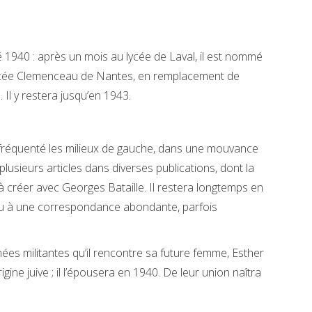
été 1940 : après un mois au lycée de Laval, il est nommé
lycée Clemenceau de Nantes, en remplacement de
Il y restera jusqu’en 1943.
 a fréquenté les milieux de gauche, dans une mouvance
lusieurs articles dans diverses publications, dont la
 à créer avec Georges Bataille. Il restera longtemps en
ieu à une correspondance abondante, parfois
ées militantes qu’il rencontre sa future femme, Esther
gine juive ; il l’épousera en 1940. De leur union naîtra