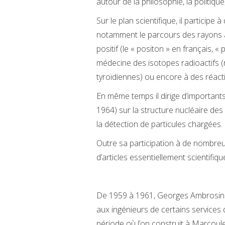
autour de la philosophie, la politiqu
Sur le plan scientifique, il partici
notamment le parcours des rayons alp
positif (le « positon » en français, « p
médecine des isotopes radioactifs (r
tyroïdiennes) ou encore à des réact
En même temps il dirige d’important
1964) sur la structure nucléaire des
la détection de particules chargées.
Outre sa participation à de nombreu
d’articles essentiellement scientifiqu
De 1959 à 1961, Georges Ambrosino
aux ingénieurs de certains services 
période où l’on construit à Marcoul