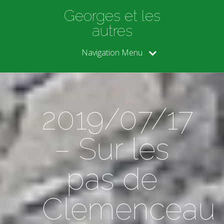
Georges et les
autres
Navigation Menu
2019/07/17
– Sur les
pas de
Clemenceau