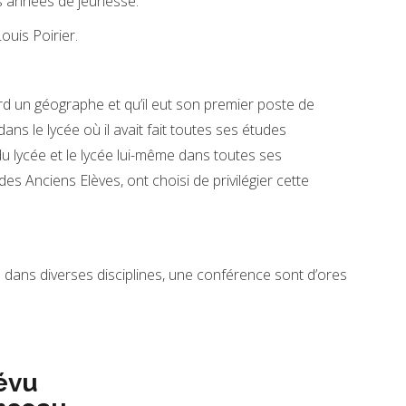
 années de jeunesse.
ouis Poirier.
ord un géographe et qu’il eut son premier poste de
ans le lycée où il avait fait toutes ses études
du lycée et le lycée lui-même dans toutes ses
es Anciens Elèves, ont choisi de privilégier cette
 dans diverses disciplines, une conférence sont d’ores
évu