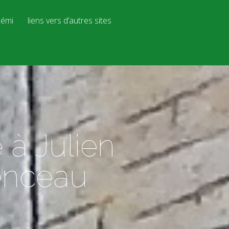
émi
liens vers d’autres sites
à Julien
enceau