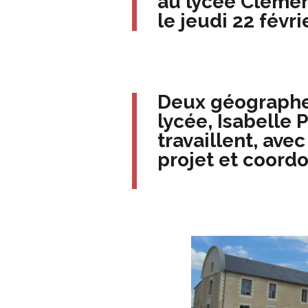
au lycée Cleme
le jeudi 22 févri
Deux géographes
lycée, Isabelle 
travaillent, ave
projet et coord