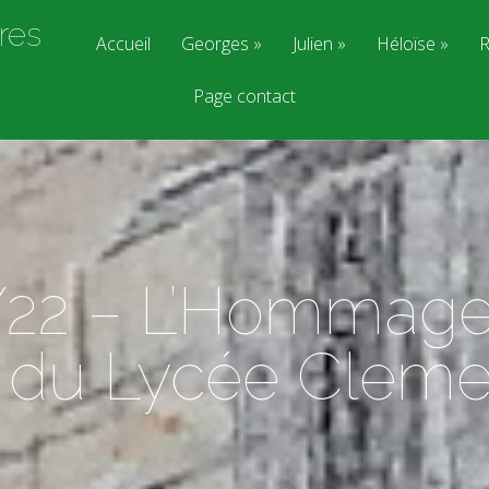
res
Accueil
Georges
Julien
Héloïse
R
Page contact
/22 – L’Hommage 
 du Lycée Clem