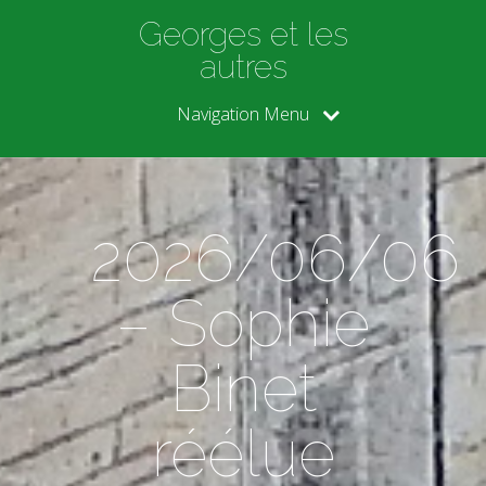
Georges et les
autres
Navigation Menu
2026/06/06
– Sophie
Binet
réélue