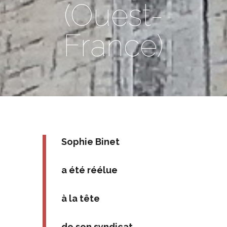
(Ouest-
France)
Sophie Binet
a été réélue
à la tête
de son syndicat