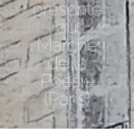
présente
au
Marché
de la
Poésie
(Paris)