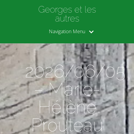
Georges et les
autres
Navigation Menu
2026/06/05
– Marie-
Hélène
Prouteau