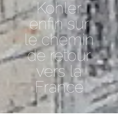
Kohler
enfin sur
le chemin
de retour
vers la
France