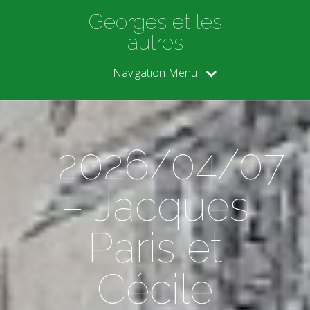
Georges et les
autres
Navigation Menu
2026/04/07
– Jacques
Paris et
Cécile