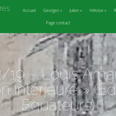
res
Accueil
Georges
Julien
Héloïse
R
Page contact
/19 – Louis Arnau
on intérieure » (Ed
Equateurs)