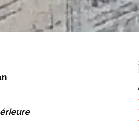
an
térieure