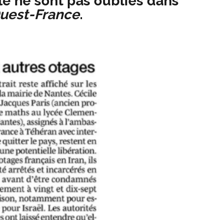
le ne sont pas oubliés dans
uest-France
.