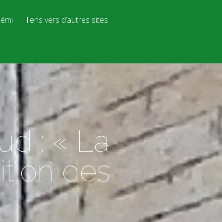
émi
liens vers d’autres sites
d : « La
ition des