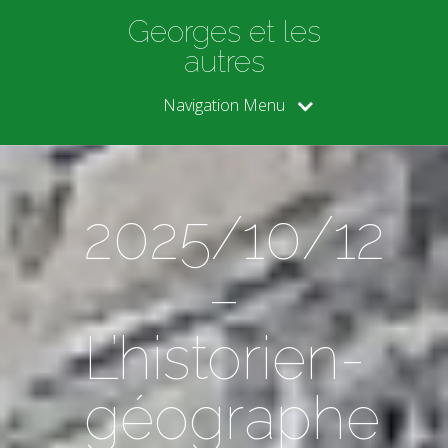
Georges et les
autres
Navigation Menu
2025/10/12
–
L’historien-
géographe