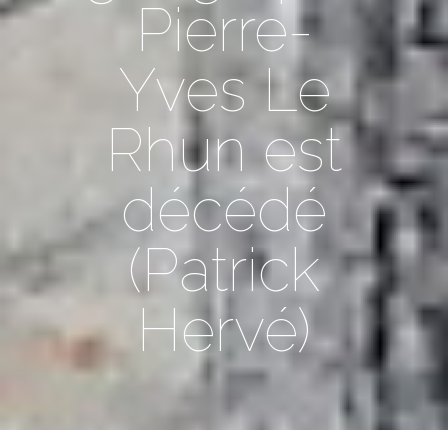
Pierre-
Yves Le
Rhun est
décédé
(Patrick
Hervé)