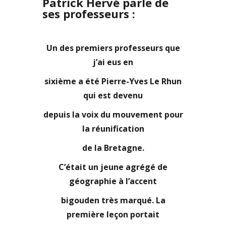
Patrick Hervé parle de
ses professeurs :
Un des premiers professeurs que
j’ai eus en
si
xième a été Pierre-Yves Le Rhun
qui est devenu
depuis la voix du mouvement pour
la réunification
de la Bretagne.
C’était un jeune agrégé de
géo
graphie
à l’accent
bigouden très marqué. La
pre
mière leçon
portait