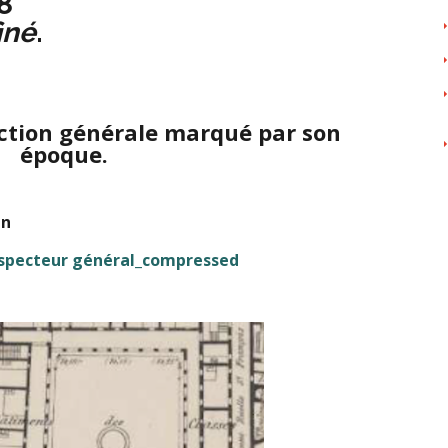
8
iné
.
ction générale marqué par son
époque.
en
Inspecteur général_compressed