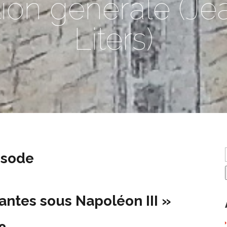
tion générale (J
Liters)
isode
antes sous Napoléon III »