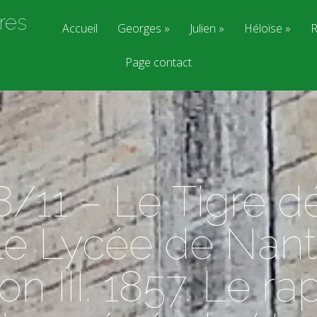
res
Accueil
Georges
Julien
Héloïse
R
Page contact
/11 – Le Tigre d
Le Lycée de Nan
n III. 1857. Le ra