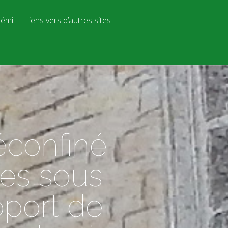
émi
liens vers d’autres sites
éconfiné
tes sous
pport de