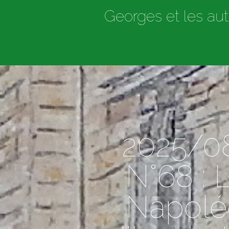
Georges et les aut
2025/08
N°68 : 
Napoléo