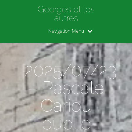
Georges et les
autres
Navigation Menu
2025/07/23
– Pascale
Cariou
publie