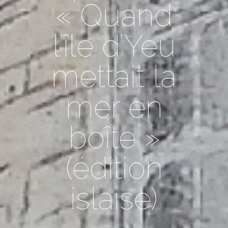
« Quand
l’île d’Yeu
mettait la
mer en
boîte »
(édition
islaise)