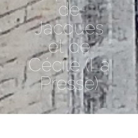
de
Jacques
et de
Cécile (La
Presse)