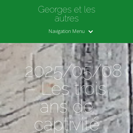
Georges et les
autres
Navigation Menu
2025/05/08
– Les trois
ans de
captivité