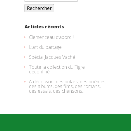
Articles récents
Clemenceau d’abord !
L’art du partage
Spécial Jacques Vaché
Toute la collection du Tigre
déconfiné
A découvrir : des polars, des poèmes,
des albums, des films, des romans,
des essais, des chansons…