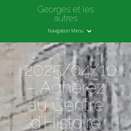
Georges et les
autres
Navigation Menu
2025/04/10
– Adhérez
au Centre
d’Histoire