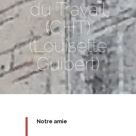
du Travail
(CHT)
(Louisette
Guibert)
Notre amie