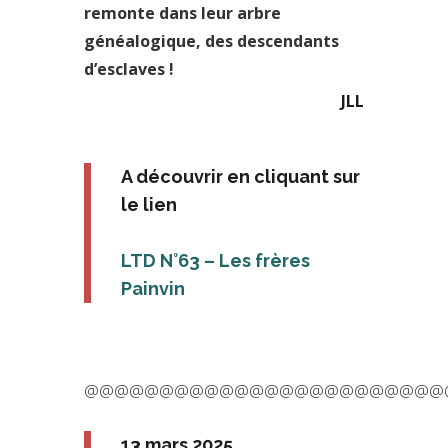
remonte dans
leur arbre
généalogique, des descendants
d’esclaves !
JLL
A découvrir en cliquant sur
le lien
LTD N°63 – Les frères
Painvin
@@@@@@@@@@@@@@@@@@@@@@@@
13 mars 2025