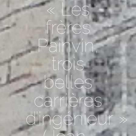
« Les
frères
Painvin,
trois
belles
carrières
d’ingénieur »