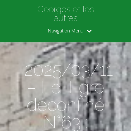
Georges et les
autres
Navigation Menu
2025/03/11
– Le Tigre
déconfiné
N°63 :