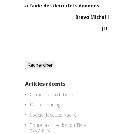
à l’aide des deux clefs données.
Bravo Michel !
JLL
Rechercher :
Articles récents
Clemenceau d’abord !
L’art du partage
Spécial Jacques Vaché
Toute la collection du Tigre
déconfiné