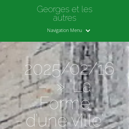
Georges et les
autres
Navigation Menu
2025/02/16
– » ‘La
Forme
d’une ville’