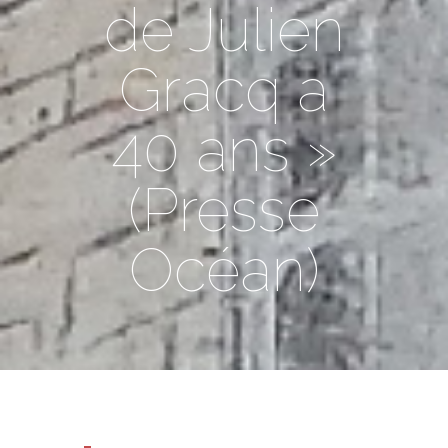
de Julien
Gracq a
40 ans »
(Presse
Océan)