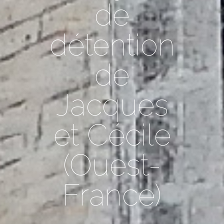
de
détention
de
Jacques
et Cécile
(Ouest-
France)