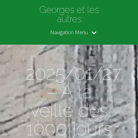
Georges et les
autres
Navigation Menu
2025/01/27
– A la
veille des
1000 jours