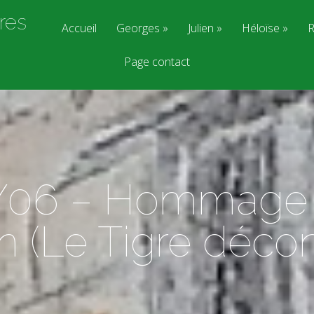
res
Accueil
Georges
Julien
Héloïse
R
Page contact
/06 – Hommage à
in (Le Tigre décon