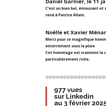
Daniel Garnier, le 11 j
C’est un bien bel, émouvant e
rend à Patrice Allain.
Noëlle et Xavier Ménard
Merci pour ce magnifique homma
enterrement sous la pluie
Cet hommage est vraiment la cé
particulièrement riche.
@@@@@@@@@@@@@@@@@
977 vues
sur Linkedin
au 3 févrie
r 202