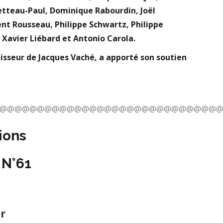
tteau-Paul, Dominique Rabourdin, Joël
ent Rousseau, Philippe Schwartz, Philippe
 Xavier Liébard et Antonio Carola.
aisseur de Jacques Vaché, a apporté son soutien
@@@@@@@@@@@@@@@@@@@@@@@@@@@@@
tions
 N°61
er