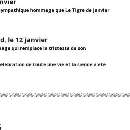
anvier
t sympathique hommage que Le Tigre de janvier
, le 12 janvier
ge qui remplace la tristesse de son
lébration de toute une vie et la sienne a été
@@@@@@@@@@@@@@@@@@@@@@@@@@@@@
5