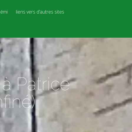
émi
liens vers d’autres sites
 Patrice
finé)