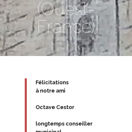
(Ouest-
France)
Félicitations
à notre ami
Octave Cestor
longtemps conseiller
municipal