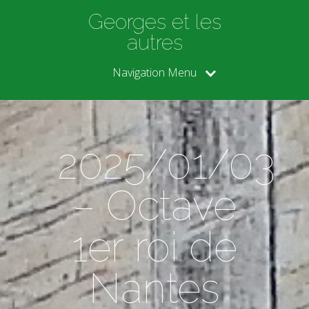
Georges et les
autres
Navigation Menu
2025/01/03
– Octave
1er roi de
Nantes