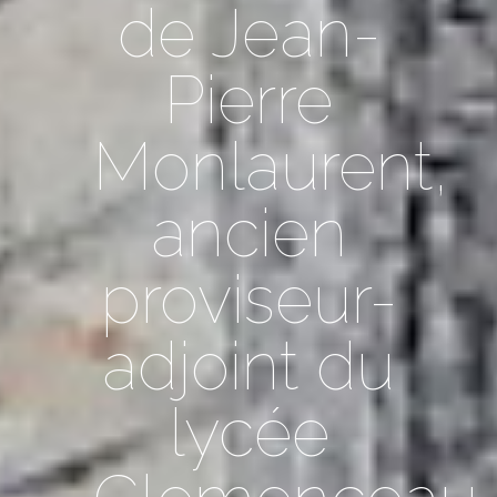
de Jean-
Pierre
Monlaurent,
ancien
proviseur-
adjoint du
lycée