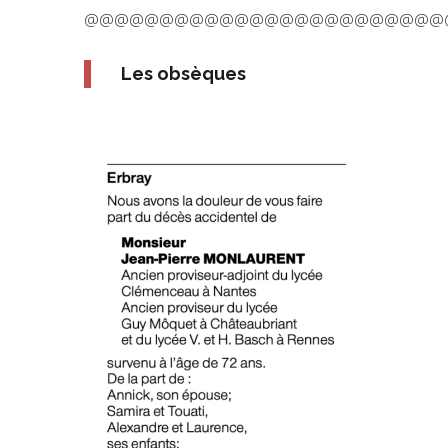
@@@@@@@@@@@@@@@@@@@@@@@@
Les obsèques