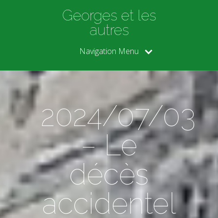
Georges et les
autres
Navigation Menu
2024/07/03
– Le
décès
accidentel