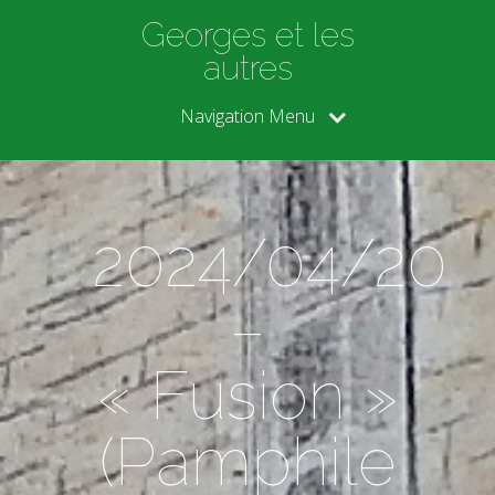
Georges et les
autres
Navigation Menu
2024/04/20
–
« Fusion »
(Pamphile