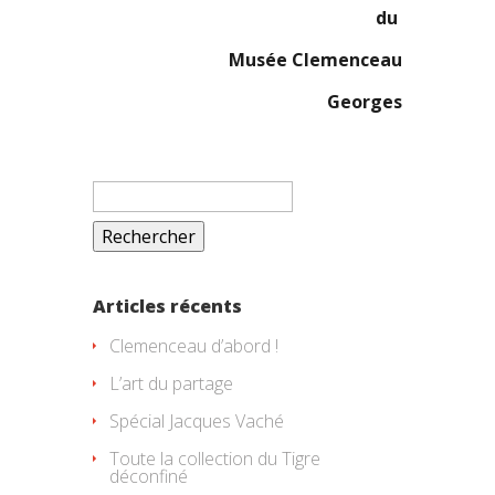
du
Musée Clemenceau
Georges
Rechercher :
Articles récents
Clemenceau d’abord !
L’art du partage
Spécial Jacques Vaché
Toute la collection du Tigre
déconfiné