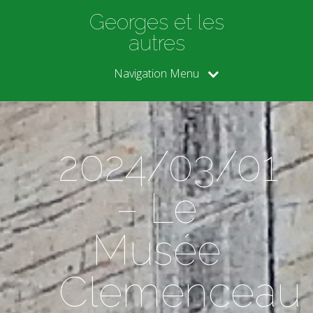
Georges et les
autres
Navigation Menu
2024/03/01
– Le
Musée
Clemenceau