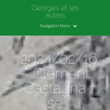
Georges et les
autres
Navigation Menu
2024/02/16
– Clément
Castagna
se