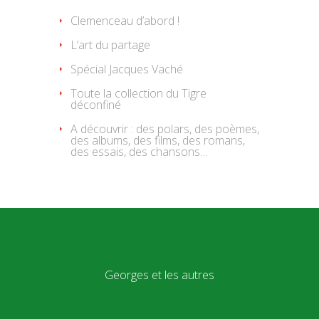
Clemenceau d’abord !
L’art du partage
Spécial Jacques Vaché
Toute la collection du Tigre
déconfiné
A découvrir : des polars, des poèmes,
des albums, des films, des romans,
des essais, des chansons…
Georges et les autres