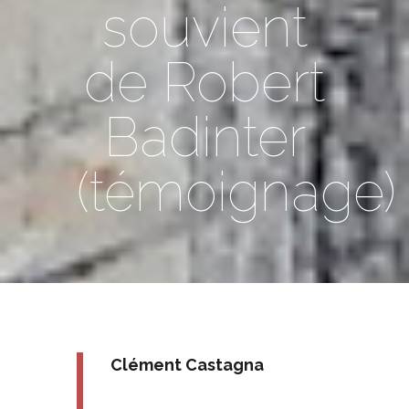
souvient
de Robert
Badinter
(témoignage)
Clément Castagna