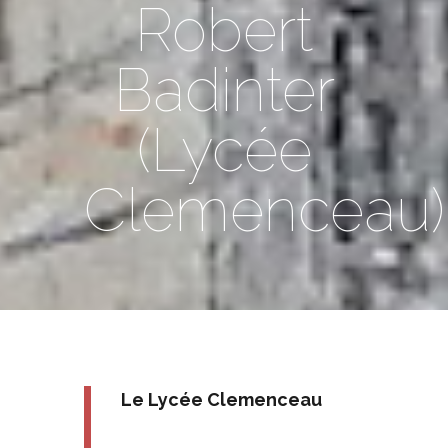
Robert
Badinter
(Lycée
Clemenceau)
Le Lycée Clemenceau