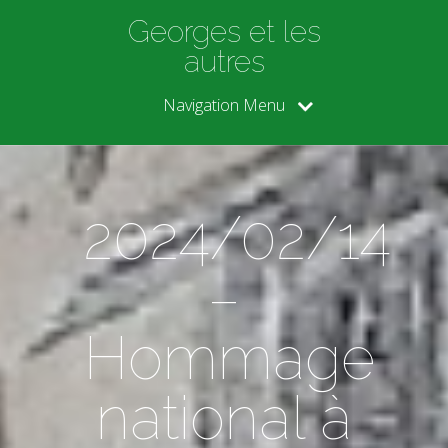
Georges et les
autres
Navigation Menu
2024/02/14
–
Hommage
national à