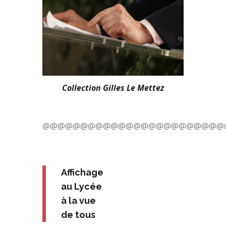
Collection Gilles Le Mettez
@@@@@@@@@@@@@@@@@@@@@@@@
Affichage
au Lycée
à la vue
de tous