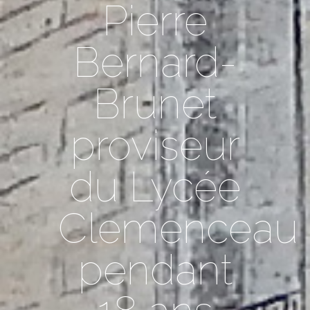
Pierre
Bernard-
Brunet
proviseur
du Lycée
Clemenceau
pendant