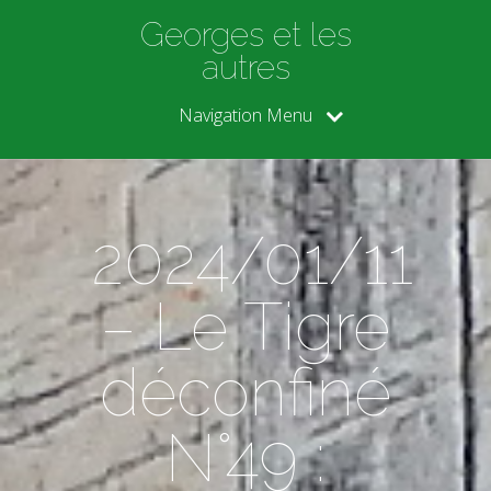
Georges et les
autres
Navigation Menu
2024/01/11
– Le Tigre
déconfiné
N°49 :