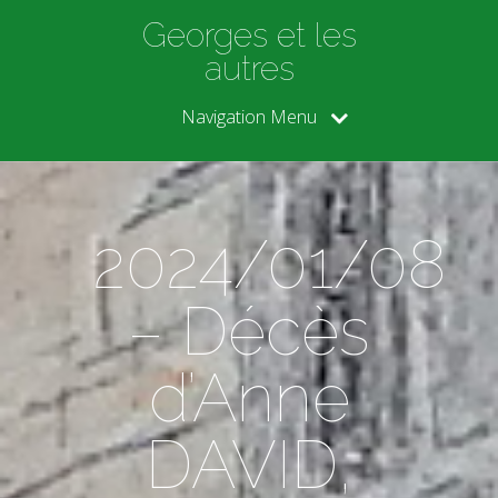
Georges et les
autres
Navigation Menu
2024/01/08
– Décès
d’Anne
DAVID,