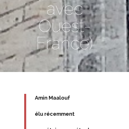
avec
Ouest-
France)
Amin Maalouf
élu récemment