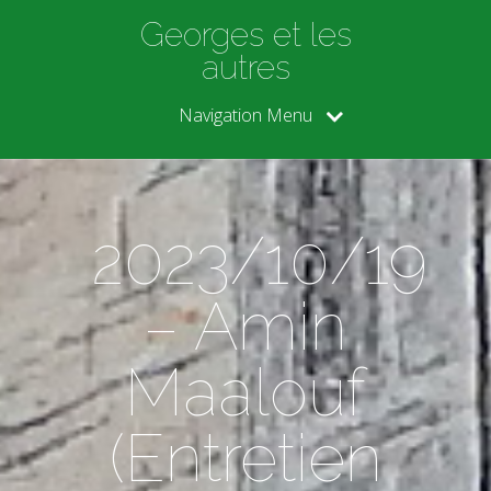
Georges et les
autres
Navigation Menu
2023/10/19
– Amin
Maalouf
(Entretien