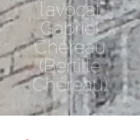
l’avocat
Gabriel
Chéreau
(Bertille
Chéreau)