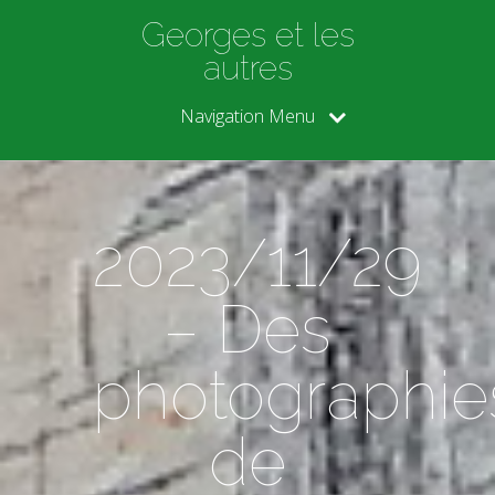
Georges et les
autres
Navigation Menu
2023/11/29
– Des
photographie
de