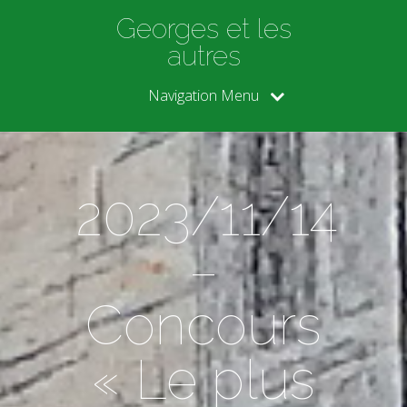
Georges et les
autres
Navigation Menu
2023/11/14
–
Concours
« Le plus