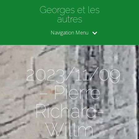
Georges et les
autres
Navigation Menu
2023/11/09
– Pierre
Richard-
Willm