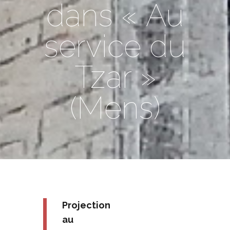
dans « Au
service du
Tzar »
(Mens)
Projection
au