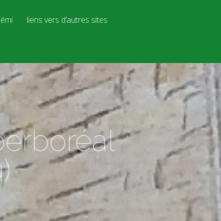
émi
liens vers d’autres sites
erboréal
)