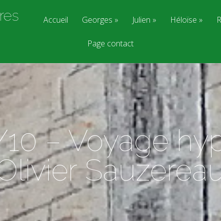
res
Accueil
Georges
Julien
Héloïse
R
Page contact
/10 – Voyage hyp
(Olivier Sauzereau