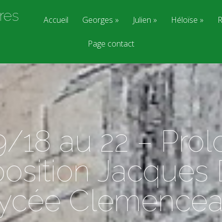
res
Accueil
Georges
Julien
Héloïse
R
Page contact
/18 au 22 – Prol
position Jacques
Lycée Clemencea