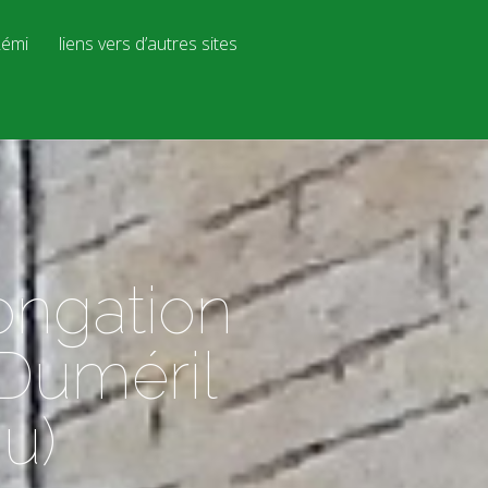
émi
liens vers d’autres sites
ongation
 Duméril
u)