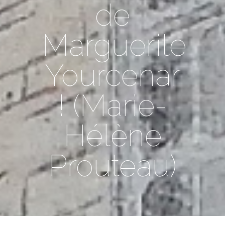
de
Marguerite
Yourcenar
! (Marie-
Hélène
Prouteau)