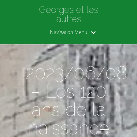
Georges et les
autres
Navigation Menu
2023/06/08
– Les 120
ans de la
naissance