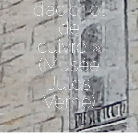
d’acier et
de
cuivre »
(Musée
Jules
Verne)