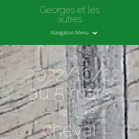
Georges et les
autres
Navigation Menu
2022/10/22
au 5 mars
– « Le
cheval