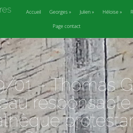
res
Accueil
Georges
Julien
Héloïse
R
Page contact
/01 – Thomas G
eau responsable 
thèque protesta