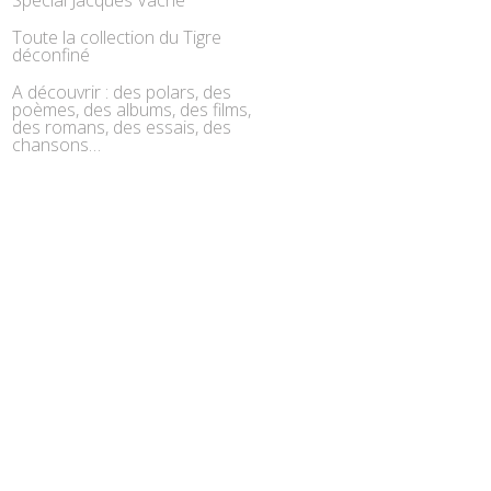
Spécial Jacques Vaché
Toute la collection du Tigre
déconfiné
A découvrir : des polars, des
poèmes, des albums, des films,
des romans, des essais, des
chansons…