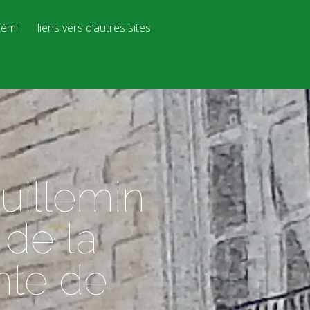
émi
liens vers d’autres sites
uillemin
de la
nte de