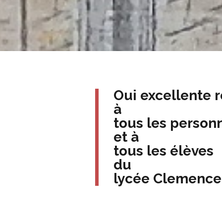
Oui excellente 
à
tous les person
et à
tous les élèves
du
lycée Clemence