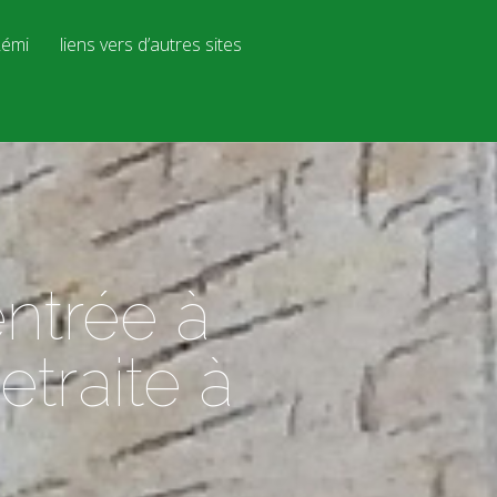
émi
liens vers d’autres sites
ntrée à
traite à