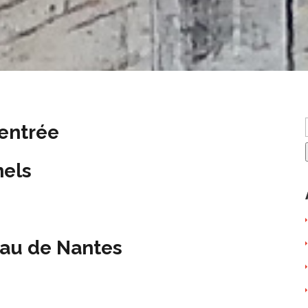
rentrée
nels
au de Nantes