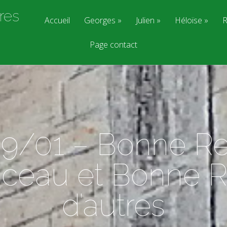
res
Accueil
Georges
Julien
Héloïse
R
Page contact
9/01 – Bonne Re
eau et Bonne Re
d’autres